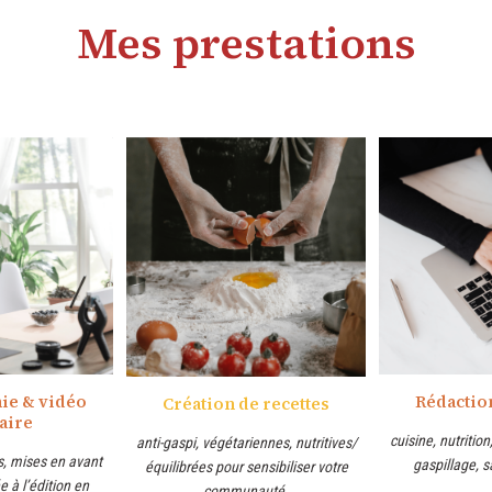
Mes prestations
ie & vidéo
Rédaction
Création de recettes
aire
cuisine, nutrition
anti-gaspi, végétariennes, nutritives/
es, mises en avant
gaspillage, s
équilibrées pour sensibiliser votre
e à l’édition en
communauté.