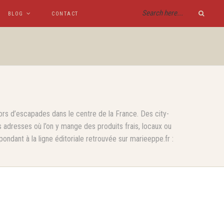
BLOG
CONTACT
ors d’escapades dans le centre de la France. Des city-
adresses où l’on y mange des produits frais, locaux ou
ndant à la ligne éditoriale retrouvée sur marieeppe.fr :