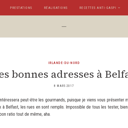
PRESTATIONS
RÉALISATIONS
RECETTES ANTI-GASPI
IRLANDE-DU-NORD
s bonnes adresses à Belf
8 MARS 2017
i intéressera peut-être les gourmands, puisque je viens vous présenter
 à Belfast, les rues en sont remplis. Impossible de tous les tester, bien
 bon ratio tout de même, aha.