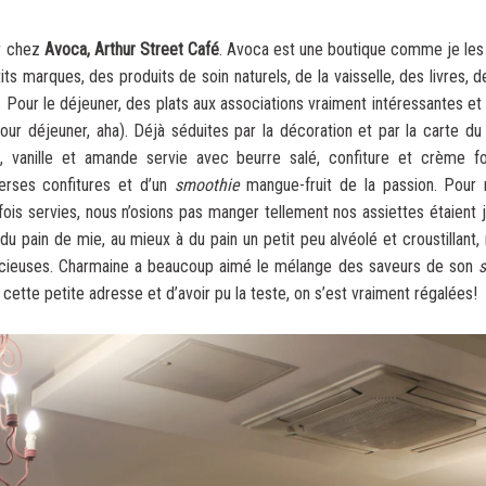
er chez
Avoca, Arthur Street Café
. Avoca est une boutique comme je le
 marques, des produits de soin naturels, de la vaisselle, des livres, des
. Pour le déjeuner, des plats aux associations vraiment intéressantes e
our déjeuner, aha). Déjà séduites par la décoration et par la carte du
, vanille et amande servie avec beurre salé, confiture et crème f
rses confitures et d’un
smoothie
mangue-fruit de la passion. Pour m
is servies, nous n’osions pas manger tellement nos assiettes étaient jo
du pain de mie, au mieux à du pain un petit peu alvéolé et croustillant
élicieuses. Charmaine a beaucoup aimé le mélange des saveurs de son
 cette petite adresse et d’avoir pu la teste, on s’est vraiment régalées!