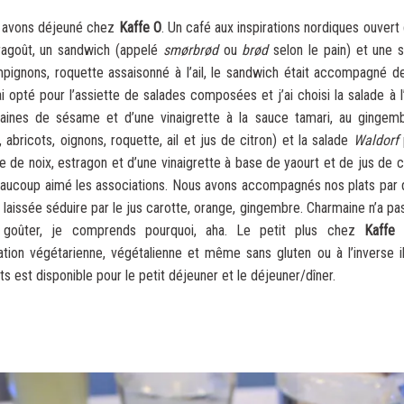
us avons déjeuné chez
Kaffe O
. Un café aux inspirations nordiques ouvert
/ragoût, un sandwich (appelé
smørbrød
ou
brød
selon le pain) et une
ignons, roquette assaisonné à l’ail, le sandwich était accompagné d
ai opté pour l’assiette de salades composées et j’ai choisi la salade 
aines de sésame et d’une vinaigrette à la sauce tamari, au gingembr
bricots, oignons, roquette, ail et jus de citron) et la salade
Waldorf
de noix, estragon et d’une vinaigrette à base de yaourt et de jus de ci
beaucoup aimé les associations. Nous avons accompagnés nos plats par d
issée séduire par le jus carotte, orange, gingembre. Charmaine n’a pas
r goûter, je comprends pourquoi, aha. Le petit plus chez
Kaffe
tation végétarienne, végétalienne et même sans gluten ou à l’inverse
ts est disponible pour le petit déjeuner et le déjeuner/dîner.