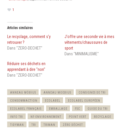
1
Articles similaires
Le recyclage, comment s'y
J'offre une seconde vie à mes
retrouver ?
vêtements/chaussures de
Dans "ZERO-DECHET"
sport
Dans "MINIMALISME"
Réduire ses déchets en
apprendant à dire "non"
Dans "ZERO-DECHET"
ANNEAU MÖBIUS
ANNEAU MOEBIUS
CONSIGNES DE TRI
CONSOMMACTION
ECOLABEL
ECOLABEL EUROPÉEN
ECOLABEL FRANÇAIS
EMBALLAGE
FSC
GUIDE DU TRI
INFO TRI
NF-ENVIRONNEMENT
POINT VERT
RECYCLAGE
TIDYMAN
TRI
TRIMAN
ZÉRO DÉCHET