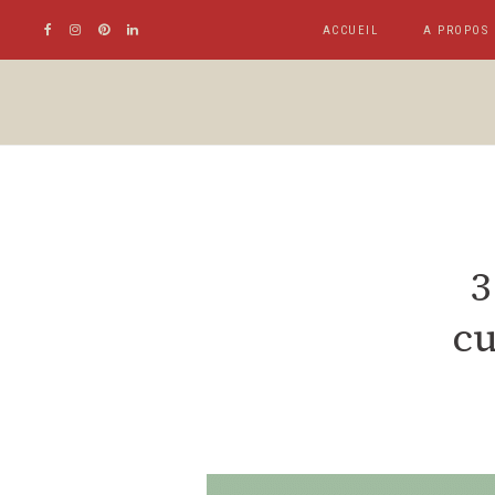
ACCUEIL
A PROPOS
3
cu