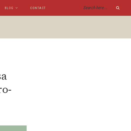
BLOG
CONTACT
sa
ro-