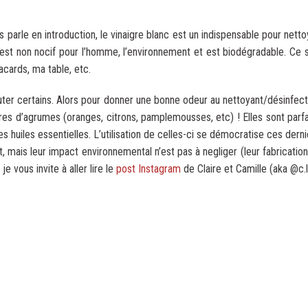
us parle en introduction, le vinaigre blanc est un indispensable pour nett
 est non nocif pour l’homme, l’environnement et est biodégradable. Ce sp
acards, ma table, etc.
ter certains. Alors pour donner une bonne odeur au nettoyant/désinfecta
es d’agrumes (oranges, citrons, pamplemousses, etc) ! Elles sont parfai
 des huiles essentielles. L’utilisation de celles-ci se démocratise ces dern
mais leur impact environnemental n’est pas à negliger (leur fabricat
je vous invite à aller lire le
post Instagram
de Claire et Camille (aka @c.