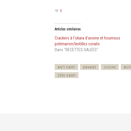
5
Articles similaires
Crackers à l'okara d'avoine et houmous
potimarron/lentilles corails
Dans "RECETTES SALEES"
ANTI GASPI
BANANE
CUISINE
MUF
ZÉRO GASPI