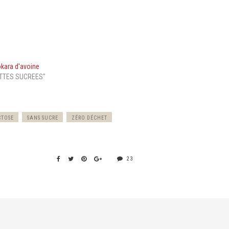
okara d'avoine
TTES SUCREES"
CTOSE
SANS SUCRE
ZÉRO DÉCHET
23