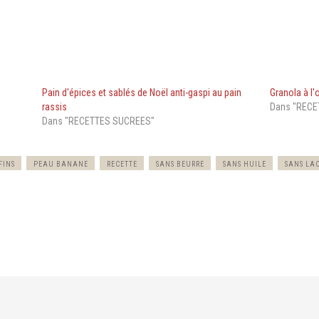
Pain d'épices et sablés de Noël anti-gaspi au pain
Granola à l'
rassis
Dans "RECE
Dans "RECETTES SUCREES"
FINS
PEAU BANANE
RECETTE
SANS BEURRE
SANS HUILE
SANS LA