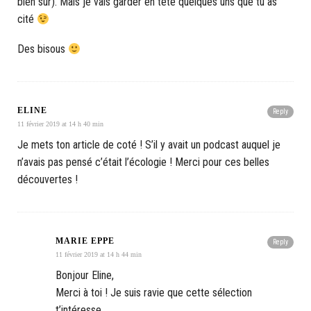
bien sûr). Mais je vais garder en tête quelques uns que tu as
cité
Des bisous
ELINE
Reply
11 février 2019 at 14 h 40 min
Je mets ton article de coté ! S’il y avait un podcast auquel je
n’avais pas pensé c’était l’écologie ! Merci pour ces belles
découvertes !
MARIE EPPE
Reply
11 février 2019 at 14 h 44 min
Bonjour Eline,
Merci à toi ! Je suis ravie que cette sélection
t’intéresse.