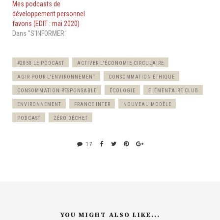
Mes podcasts de
développement personnel
favoris (EDIT : mai 2020)
Dans "S'INFORMER"
#2050 LE PODCAST
ACTIVER L'ÉCONOMIE CIRCULAIRE
AGIR POUR L'ENVIRONNEMENT
CONSOMMATION ÉTHIQUE
CONSOMMATION RESPONSABLE
ÉCOLOGIE
ELÉMENTAIRE CLUB
ENVIRONNEMENT
FRANCE INTER
NOUVEAU MODÈLE
PODCAST
ZÉRO DÉCHET
17
YOU MIGHT ALSO LIKE...