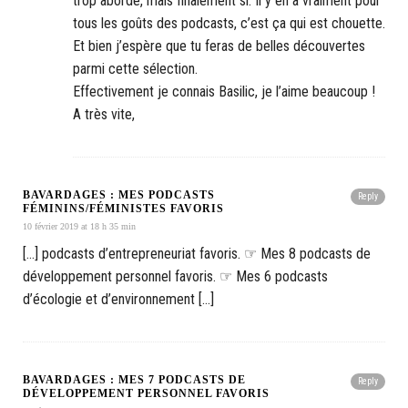
trop abordé, mais finalement si. Il y en a vraiment pour
tous les goûts des podcasts, c’est ça qui est chouette.
Et bien j’espère que tu feras de belles découvertes
parmi cette sélection.
Effectivement je connais Basilic, je l’aime beaucoup !
A très vite,
BAVARDAGES : MES PODCASTS
Reply
FÉMININS/FÉMINISTES FAVORIS
10 février 2019 at 18 h 35 min
[…] podcasts d’entrepreneuriat favoris. ☞ Mes 8 podcasts de
développement personnel favoris. ☞ Mes 6 podcasts
d’écologie et d’environnement […]
BAVARDAGES : MES 7 PODCASTS DE
Reply
DÉVELOPPEMENT PERSONNEL FAVORIS