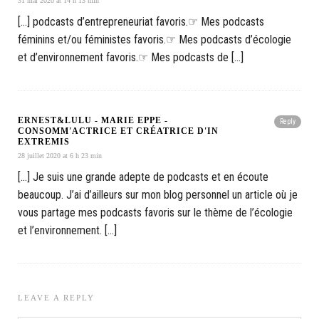
31 mai 2020 at 14 h 13 min
[…] podcasts d’entrepreneuriat favoris.☞ Mes podcasts
féminins et/ou féministes favoris.☞ Mes podcasts d’écologie
et d’environnement favoris.☞ Mes podcasts de […]
ERNEST&LULU - MARIE EPPE -
Reply
CONSOMM'ACTRICE ET CRÉATRICE D'IN
EXTREMIS
28 juillet 2020 at 6 h 23 min
[…] Je suis une grande adepte de podcasts et en écoute
beaucoup. J’ai d’ailleurs sur mon blog personnel un article où je
vous partage mes podcasts favoris sur le thème de l’écologie
et l’environnement. […]
LEAVE A REPLY